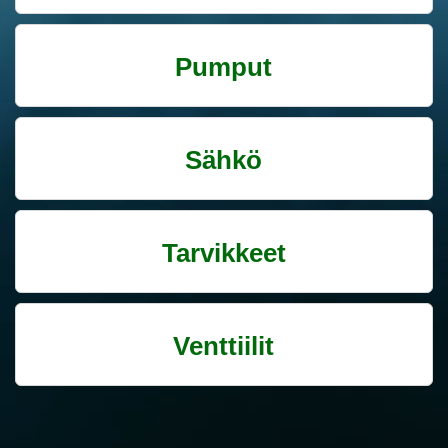
Pumput
Sähkö
Tarvikkeet
Venttiilit