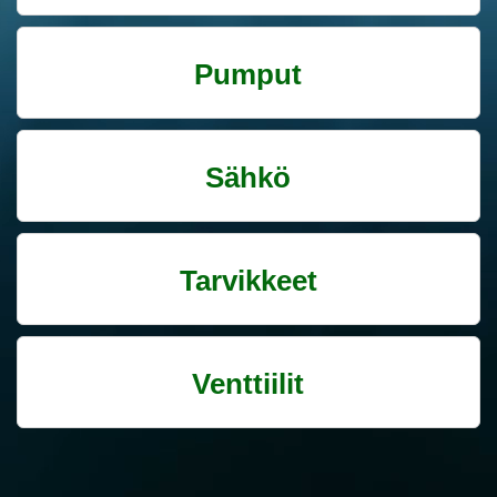
Pumput
Sähkö
Tarvikkeet
Venttiilit