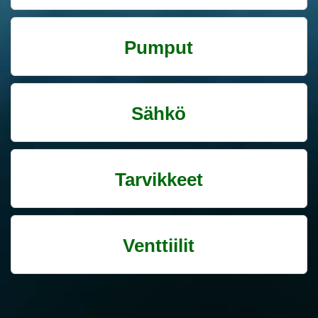
Pumput
Sähkö
Tarvikkeet
Venttiilit