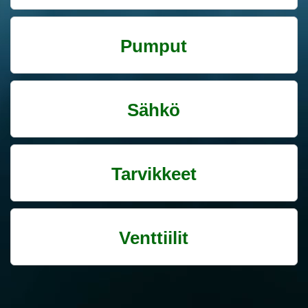
Pumput
Sähkö
Tarvikkeet
Venttiilit