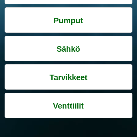
Pumput
Sähkö
Tarvikkeet
Venttiilit